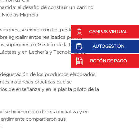
artida: el desafío de construir un camino
. Nicolás Mignola
iciones, se exhibieron los pósters de las
CAMPUS VIRTUAL
obre agroalimentos realizados por los
ras superiores en Gestión de la Producción
AUTOGESTIÓN
Lácteas y en Lechería y Tecnología de
BOTÓN DE PAGO
 degustación de los productos elaborados
ntes instancias prácticas que se
rios de enseñanza y en la planta piloto de la
se hicieron eco de esta iniciativa y en
gentilmente compartieron sus
.