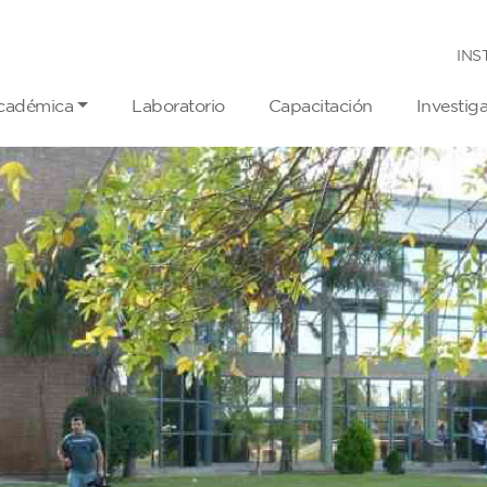
INS
cadémica
Laboratorio
Capacitación
Investig